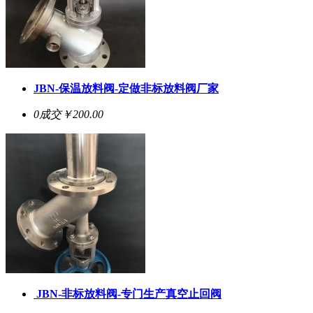
JBN-保温放料阀-定做非标放料阀厂家
0成交
￥200.00
JBN-非标放料阀-专门生产真空止回阀