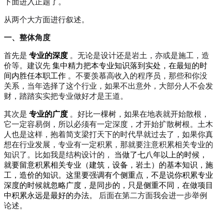
下面进入正题了。
从两个大方面进行叙述。
一、整体角度
首先是
专业的深度
。无论是设计还是岩土，亦或是施工，造
价等。建议先
集中精力把本专业知识落到实处，在最短的时
间内胜任本职工作
。不要羡慕高收入的程序员，那些和你没
关系，当年选择了这个行业，如果不出意外，大部分人不会发
财，踏踏实实把专业做好才是王道。
其次是
专业的广度
。好比一棵树，如果在地表就开始散根，
它一定容易倒，所以必须有一定深度，才开始扩散树根。土木
人也是这样，抱着简支梁打天下的时代早就过去了，如果你真
想在行业发展，专业有一定积累，那就要注意积累相关专业的
知识了。比如我是结构设计的，
当做了七八年以上的时候，
就要留意积累相关专业（建筑，设备，岩土）的基本知识，施
工，造价的知识。这里要强调有个侧重点，不是说你积累专业
深度的时候就忽略广度，是同步的，只是侧重不同，在做项目
中积累永远是最好的办法。
后面在第二方面我会进一步举例
论述。