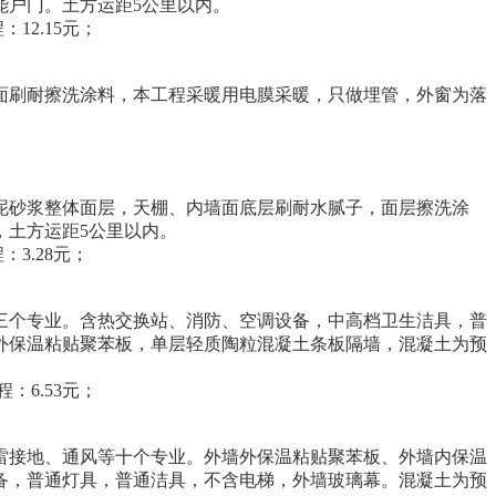
能户门。土方运距5公里以内。
：12.15元；
面刷耐擦洗涂料，本工程采暖用电膜采暖，只做埋管，外窗为落
泥砂浆整体面层，天棚、内墙面底层刷耐水腻子，面层擦洗涂
，土方运距5公里以内。
：3.28元；
三个专业。含热交换站、消防、空调设备，中高档卫生洁具，普
外保温粘贴聚苯板，单层轻质陶粒混凝土条板隔墙，混凝土为预
程：6.53元；
雷接地、通风等十个专业。外墙外保温粘贴聚苯板、外墙内保温
备，普通灯具，普通洁具，不含电梯，外墙玻璃幕。混凝土为预