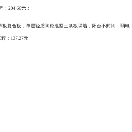
：204.66元；
苯板复合板，单层轻质陶粒混凝土条板隔墙，阳台不封闭，弱电
：137.27元