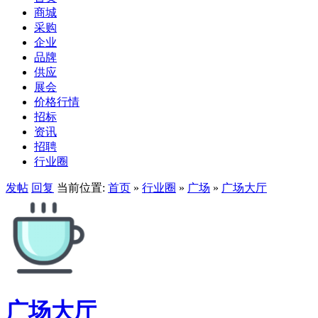
商城
采购
企业
品牌
供应
展会
价格行情
招标
资讯
招聘
行业圈
发帖
回复
当前位置:
首页
»
行业圈
»
广场
»
广场大厅
广场大厅