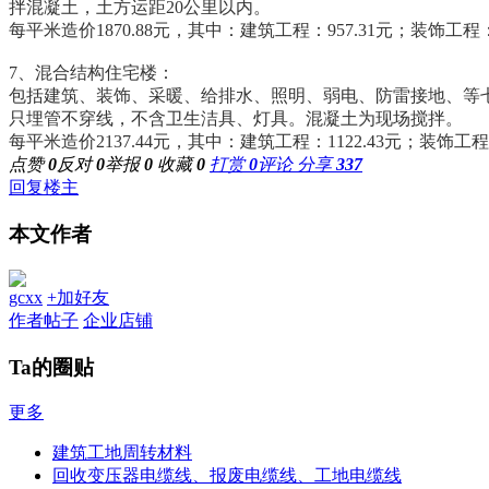
拌混凝土，土方运距20公里以内。
每平米造价1870.88元，其中：建筑工程：957.31元；装饰工程：3
7、混合结构住宅楼：
包括建筑、装饰、采暖、给排水、照明、弱电、防雷接地、等
只埋管不穿线，不含卫生洁具、灯具。混凝土为现场搅拌。
每平米造价2137.44元，其中：建筑工程：1122.43元；装饰工程：
点赞
0
反对
0
举报
0
收藏
0
打赏
0
评论
分享
337
回复楼主
本文作者
gcxx
+加好友
作者帖子
企业店铺
Ta的圈贴
更多
建筑工地周转材料
回收变压器电缆线、报废电缆线、工地电缆线