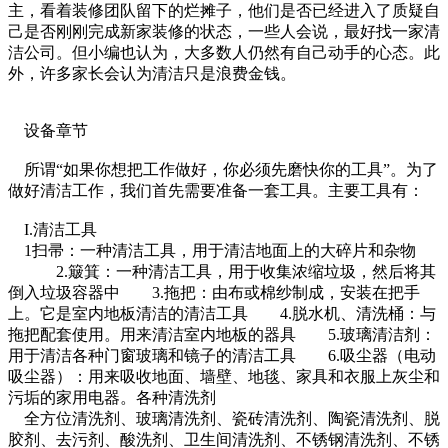
主，看着装修团队留下的烂摊子，他们是否已经进入了质疑自
己是否刚刚完成新家装修的状态，一些人会说，最好找一家清
洁公司。但小编也认为，大多数人仍然有自己动手的心态。此
外，许多家长会认为清洁只是浪费金钱。
设备章节
所谓“如果你想把工作做好，你必须先磨快你的工具”。为了
做好清洁工作，我们首先需要准备一套工具。主要工具有：
I.清洁工具
1扫帚：一种清洁工具，用于清洁地面上的大碎片和杂物
2.簸箕：一种清洁工具，用于收集浓缩垃圾，然后将其
倒入垃圾容器中 3.拖把：由布或棉纱制成，安装在把手
上。它是室内地板清洁的清洁工具 4.脱水机、清洗桶：与
拖把配套使用。用来清洁室内地板的器具 5.玻璃清洁剂：
用于清洁各种门窗玻璃和镜子的清洁工具 6.吸尘器（电动
吸尘器）：用来吸收地面、墙壁、地毯、家具和衣服上灰尘和
污垢的家用电器。各种清洗剂
全方位清洗剂、玻璃清洗剂、瓷砖清洗剂、陶瓷清洗剂、脱
胶剂、去污剂、酸洗剂、卫生间清洗剂、不锈钢清洗剂、不锈