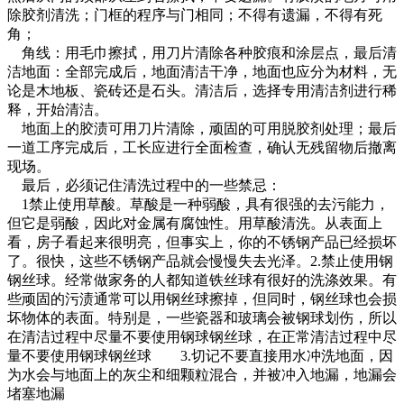
除胶剂清洗；门框的程序与门相同；不得有遗漏，不得有死
角；
角线：用毛巾擦拭，用刀片清除各种胶痕和涂层点，最后清
洁地面：全部完成后，地面清洁干净，地面也应分为材料，无
论是木地板、瓷砖还是石头。清洁后，选择专用清洁剂进行稀
释，开始清洁。
地面上的胶渍可用刀片清除，顽固的可用脱胶剂处理；最后
一道工序完成后，工长应进行全面检查，确认无残留物后撤离
现场。
最后，必须记住清洗过程中的一些禁忌：
1禁止使用草酸。草酸是一种弱酸，具有很强的去污能力，
但它是弱酸，因此对金属有腐蚀性。用草酸清洗。从表面上
看，房子看起来很明亮，但事实上，你的不锈钢产品已经损坏
了。很快，这些不锈钢产品就会慢慢失去光泽。2.禁止使用钢
钢丝球。经常做家务的人都知道铁丝球有很好的洗涤效果。有
些顽固的污渍通常可以用钢丝球擦掉，但同时，钢丝球也会损
坏物体的表面。特别是，一些瓷器和玻璃会被钢球划伤，所以
在清洁过程中尽量不要使用钢球钢丝球，在正常清洁过程中尽
量不要使用钢球钢丝球 3.切记不要直接用水冲洗地面，因
为水会与地面上的灰尘和细颗粒混合，并被冲入地漏，地漏会
堵塞地漏