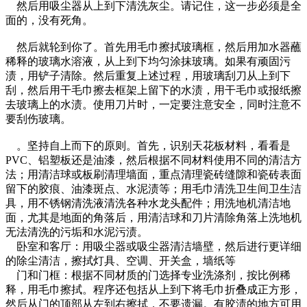
然后用吸尘器从上到下清洗灰尘。请记住，这一步必须是全
面的，没有死角。
然后就轮到你了。首先用毛巾擦拭玻璃框，然后用加水器蘸
稀释的玻璃水溶液，从上到下均匀涂抹玻璃。如果有顽固污
渍，用铲子清除。然后重复上述过程，用玻璃刮刀从上到下
刮，然后用干毛巾擦去框架上留下的水渍，用干毛巾或报纸擦
去玻璃上的水渍。使用刀片时，一定要注意安全，同时注意不
要刮伤玻璃。
。坚持自上而下的原则。首先，识别天花板材料，看看是
PVC、铝塑板还是油漆，然后根据不同材料使用不同的清洁方
法；用清洁球或板刷清理墙面，重点清理瓷砖缝隙和瓷砖表面
留下的胶痕、油漆斑点、水泥渍等；用毛巾清洗卫生间卫生洁
具，用不锈钢清洗液清洗各种水龙头配件；用洗地机清洁地
面，尤其是地面的角落后，用清洁球和刀片清除角落上洗地机
无法清洗的污垢和水泥污渍。
卧室和客厅：用吸尘器或吸尘器清洁墙壁，然后进行更详细
的除尘清洁，擦拭灯具、空调、开关盒，墙纸等
门和门框：根据不同材质的门选择专业洗涤剂，按比例稀
释，用毛巾擦拭。程序还包括从上到下将毛巾折叠成正方形，
然后从门的顶部从左到右擦拭，不要遗漏。有胶渍的地方可用