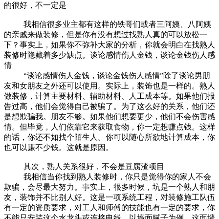
的很好，不一定是
我相信很多业主都有这样的铁哥们或者三阿姨、八阿姨
的亲戚来做装修，但是你有没有想过找熟人真的可以放松一
下？事实上，如果你不弥补大家的分析，你就会明白在找熟人
装修时隐藏着多少缺点。谈论感情伤人金钱，谈论金钱伤人感
情
“谈论感情伤人金钱，谈论金钱伤人感情”除了谈论男朋
友和女朋友之外还可以使用。实际上，装饰也是一样的。熟人
做装修，计算主要材料、辅助材料、人工成本等。如果他们报
告过高，他们会觉得自己被骗了。为了这么好的关系，他们还
是想欺骗我。朋友不够。如果他们想要更少，他们不会伤害感
情。但毕竟，人们依靠它来获取食物，你一定想赚点钱。这样
的话，你还不如找个陌生人。你可以随心所欲地计算成本，你
也可以赚不少钱。这就是原因。
其次，熟人关系很好，不会是豆腐渣项目
我相信当你找到熟人装修时，你只是觉得你的家人不会
欺骗，会尽最大努力。事实上，很多时候，坑是一个熟人和朋
友，装饰并不比别人好。这是一项系统工程，对装修施工队伍
有一定的资质要求，对工人和师傅的技能也有一定的要求，你
不能只安装这个水龙头或连接电线。以墙面腻子为例。这面墙