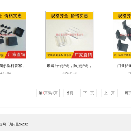
圆形塑料管塞，
玻璃台保护角，防撞护角，
门业护
格家具管塞
玻璃夹
4-12-04
2024-11-28
2
第
1
页/共
1
页
首页
下一页
上一页
尾
程网
访问量:6232