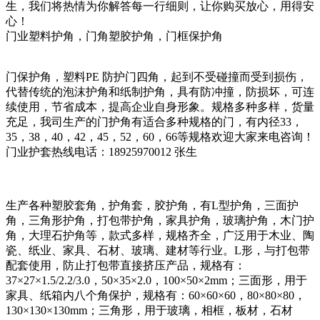
生，我们将热情为你解答每一行细则，让你购买放心，用得安
心！
门业塑料护角，门角塑胶护角，门框保护角
门保护角，塑料PE 防护门四角，起到不受碰撞而受到损伤，
代替传统的泡沫护角和纸制护角，具有防冲撞，防损坏，可连
续使用，节省成本，提高企业自身形象。规格多种多样，货量
充足，我司生产的门护角有适合多种规格的门，有内径33，
35，38，40，42，45，52，60，66等规格欢迎大家来电咨询！
门业护套热线电话：18925970012 张生
生产各种塑胶套角，护角套，胶护角，有L型护角，三面护
角，三角形护角，打包带护角，家具护角，玻璃护角，木门护
角，大理石护角等，款式多样，规格齐全，广泛用于木业、陶
瓷、纸业、家具、石材、玻璃、建材等行业。L形，与打包带
配套使用，防止打包带直接挤压产品，规格有：
37×27×1.5/2.2/3.0，50×35×2.0，100×50×2mm；三面形，用于
家具、纸箱内八个角保护，规格有：60×60×60，80×80×80，
130×130×130mm；三角形，用于玻璃，相框，板材，石材