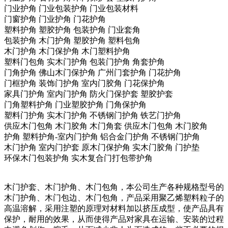
门业护角 门业包装护角 门业包装材料
门窗护角 门业护角 门花护角
塑料护角 塑胶护角 包装护角 门业套角
包装护角 木门护角 塑胶护角 塑料包角
木门护角 木门保护角 木门塑料护角
塑料门包角 实木门护角 包装门护角 角套护角
门角护角 佛山木门保护角 广州门套护角 门花护角
门框护角 装饰门护角 室内门胶角 门花保护角
家具门护角 室内门护角 防火门保护套 塑胶护套
门角塑料护角 门业塑胶护角 门角保护角
塑料门护角 实木门护角 不锈钢门护角 铁艺门护角
供应木门包角 木门胶角 木门角套 供应木门包角 木门胶角
护角 塑料护角-室内门护角 铝合金门护角 不锈钢门护角
木门护角 室内门护套 原木门保护角 实木门胶角 门护垫
环保木门包装护角 实木复合门打包带护角
木门护套、木门护角、木门包角，本公司生产各种规格型号的
木门护角、木门包边、木门包角，产品采用聚乙烯塑料粒子的
高温溶解，采用注塑的原理对材料加以挤压成型，使产品具有
保护，耐用的效果，从而使得产品对家具在运输、安装的过程