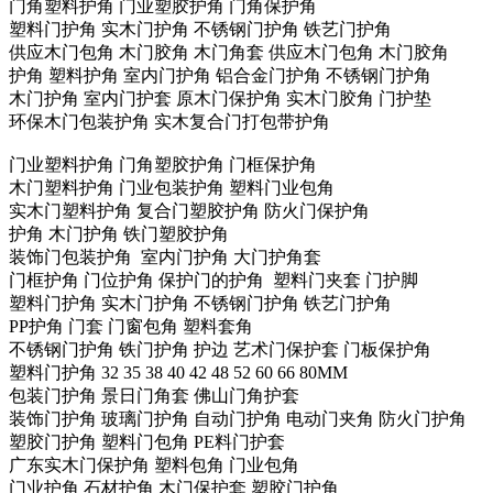
门角塑料护角 门业塑胶护角 门角保护角
塑料门护角 实木门护角 不锈钢门护角 铁艺门护角
供应木门包角 木门胶角 木门角套 供应木门包角 木门胶角
护角 塑料护角 室内门护角 铝合金门护角 不锈钢门护角
木门护角 室内门护套 原木门保护角 实木门胶角 门护垫
环保木门包装护角 实木复合门打包带护角
门业塑料护角 门角塑胶护角 门框保护角
木门塑料护角 门业包装护角 塑料门业包角
实木门塑料护角 复合门塑胶护角 防火门保护角
护角 木门护角 铁门塑胶护角
装饰门包装护角 室内门护角 大门护角套
门框护角 门位护角 保护门的护角 塑料门夹套 门护脚
塑料门护角 实木门护角 不锈钢门护角 铁艺门护角
PP护角 门套 门窗包角 塑料套角
不锈钢门护角 铁门护角 护边 艺术门保护套 门板保护角
塑料门护角 32 35 38 40 42 48 52 60 66 80MM
包装门护角 景日门角套 佛山门角护套
装饰门护角 玻璃门护角 自动门护角 电动门夹角 防火门护角
塑胶门护角 塑料门包角 PE料门护套
广东实木门保护角 塑料包角 门业包角
门业护角 石材护角 木门保护套 塑胶门护角