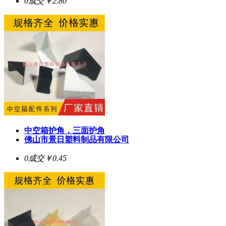
0成交
￥2.80
中空箱护角，三面护角
佛山市景日塑料制品有限公司
0成交
￥0.45