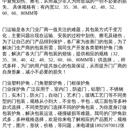
中避免划伤、擦毛，从而减少非人为而造成的一些不必要的损
失。 具体规格有：有内宽32、35、38、40、42、48、52、
60、66、80MM等
门运输是各大门业厂商一值关注的难题，其包装方式千变万
化，主要问题出现在运输、安装的过程中划伤、擦毛及碰伤，
为了让自己的门产品得到保护，各厂家为改善门的包装，为了
解决门生产商的包装所需，我司生产开发各类塑料护角 门角
套，解决广各大门厂商包装的烦恼，提供相应的规格（32、
35、38、40、42、48、52、60、66、80MM等）供选择，，样
式多样，为门的用户提共放心的包装保证，从而提升门厂商的
自身形象，减小不必要的损失！
门业塑料护角，门角塑胶护角，门框保护角
门业保护角 广泛应用于，室内门，防盗门，铝塑门，不锈钢
门，实木门，防火门，自动门，艺术门，玻璃工艺门等不同类
型的门包装，规格从小到大，不全包，半包，或三面包等多种
款式选择，不同类型的门选择不同的护角包装，为你度身订做
包装护角，解决包装运送，碰撞破损等难题。我司的门护角款
式多，多种规格选择，欢迎你来电了解相应的产品图片，规格
尺寸，图片，形状，价格，等问题，来电请拔18925970012张