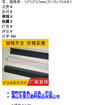
等，规格有：12*12*2/3mm,35×35×3/5/6/8/1
点赞
0
反对
0
举报 0
收藏 0
打赏
0
评论
0
分享
341
塑料护角条，边条，护边
佛山市景日塑料制品有限公司