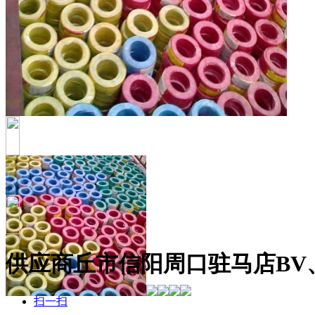
供应商丘市信阳周口驻马店BV
扫一扫