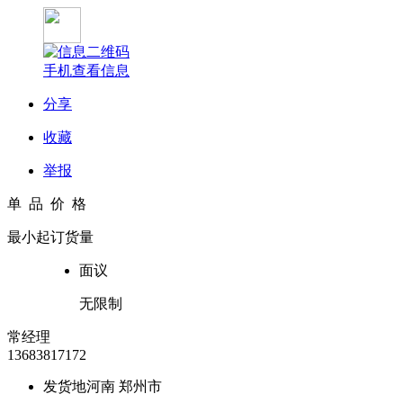
手机查看信息
分享
收藏
举报
单 品 价 格
最小起订货量
面议
无限制
常经理
13683817172
发货地
河南 郑州市