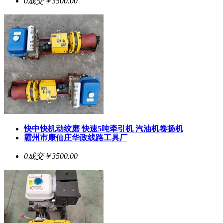
0成交
￥3500.00
快中快机动绞磨 快速5吨牵引机 汽油机卷扬机
霸州市康仙庄华政线路工具厂
0成交
￥3500.00