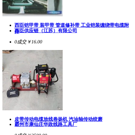
西臣铠甲带 装甲带 管道修补带 工业铠装缠绕带电缆附
西臣供应链（江苏）有限公司
件
0成交
￥16.00
皮带传动电缆放线卷扬机 汽油轴传动绞磨
霸州市康仙庄华政线路工具厂