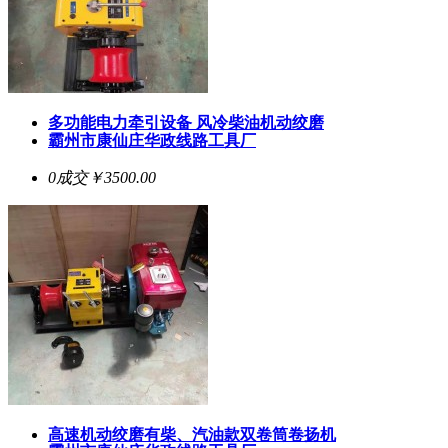
多功能电力牵引设备 风冷柴油机动绞磨
霸州市康仙庄华政线路工具厂
0成交
￥3500.00
高速机动绞磨有柴、汽油款双卷筒卷扬机