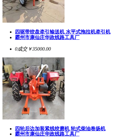
四驱带绞盘牵引输送机 水平式拖拉机牵引机
霸州市康仙庄华政线路工具厂
0成交
￥35000.00
四轮后边加装紧线绞磨机 轮式柴油卷扬机
霸州市康仙庄华政线路工具厂