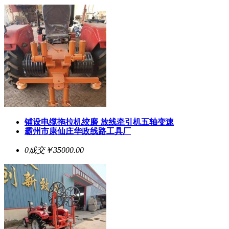
铺设电缆拖拉机绞磨 放线牵引机五轴变速
霸州市康仙庄华政线路工具厂
0成交
￥35000.00