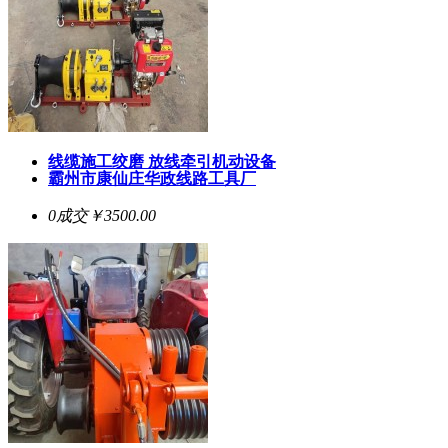
线缆施工绞磨 放线牵引机动设备
霸州市康仙庄华政线路工具厂
0成交
￥3500.00