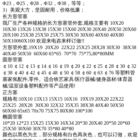
Φ23，Φ25，Φ28，Φ32，Φ38，等等；
3）美观大方，坚固耐用，价格低廉；
长方形管塞
我厂生产各种规格的长方形塞管外套,规格主要有 10
X20
10
X30 13X26 13X38 15X30 15X60 20
X30 20
X40 20
X50 20
X60
20
X100 25X38 25X50 25X75 30
X50 30
X60 40
X60 40
X80
50
X10060X100 欢迎来电咨来样订做!!
方形管外套,19X19 20
X20 22X22 25X25 28X28 30
X30 38X38
40
X40 50
X50 60
X60 65*65 70*70 75*75,80*80MM
圆形管塞
￠10 ￠12 ￠13 ￠14 ￠16 ￠19 ￠20 ￠22 ￠25 ￠28 ￠30 ￠32
￠38 ￠40 ￠42 ￠45 ￠48 ￠50 ￠58 ￠60 ￠63 ￠76 等塑料管
塞家俬配件,零件。适合铁艺家具/医疗器械/健身器材/体育器
械/温室设备塑料配件等产品使用!
正方塞
规格有:10
X10 13X13 15X15 16X16 19X19 20
X20 22X22
25X25 28X28 30
X30 32X32 35X35 38X38 40
X40 50
X50
60
X60 65x65 70
x70 75X75 80
X80 100*100
椭圆管塞
10*20 12*23 15X25 15X30 16X34 20*30 20
X40 20*50 20*60
25X50 30
X60 30
X70 35*80 40*80
颜色以黑色为主，部分规格有白色再灰色，也可以订做，欢迎