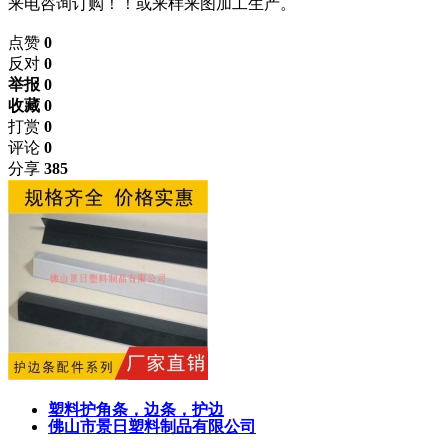
来电咨询订购！！或来样来图加工生产。
点赞
0
反对
0
举报 0
收藏 0
打赏
0
评论
0
分享
385
塑料护角条，边条，护边
佛山市景日塑料制品有限公司