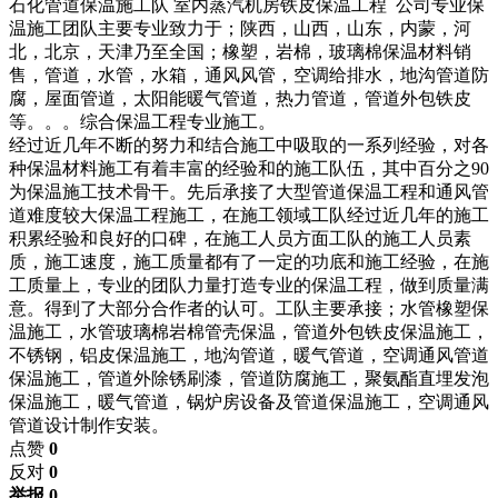
石化管道保温施工队 室内蒸汽机房铁皮保温工程 公司专业保
温施工团队主要专业致力于；陕西，山西，山东，内蒙，河
北，北京，天津乃至全国；橡塑，岩棉，玻璃棉保温材料销
售，管道，水管，水箱，通风风管，空调给排水，地沟管道防
腐，屋面管道，太阳能暖气管道，热力管道，管道外包铁皮
等。。。综合保温工程专业施工。
经过近几年不断的努力和结合施工中吸取的一系列经验，对各
种保温材料施工有着丰富的经验和的施工队伍，其中百分之90
为保温施工技术骨干。先后承接了大型管道保温工程和通风管
道难度较大保温工程施工，在施工领域工队经过近几年的施工
积累经验和良好的口碑，在施工人员方面工队的施工人员素
质，施工速度，施工质量都有了一定的功底和施工经验，在施
工质量上，专业的团队力量打造专业的保温工程，做到质量满
意。得到了大部分合作者的认可。工队主要承接；水管橡塑保
温施工，水管玻璃棉岩棉管壳保温，管道外包铁皮保温施工，
不锈钢，铝皮保温施工，地沟管道，暖气管道，空调通风管道
保温施工，管道外除锈刷漆，管道防腐施工，聚氨酯直埋发泡
保温施工，暖气管道，锅炉房设备及管道保温施工，空调通风
管道设计制作安装。
点赞
0
反对
0
举报 0