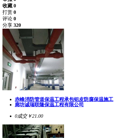
收藏 0
打赏
0
评论
0
分享
320
赤峰消防管道保温工程承包铝皮防腐保温施工
廊坊诚瑞联隆保温工程有限公司
0成交
￥21.00