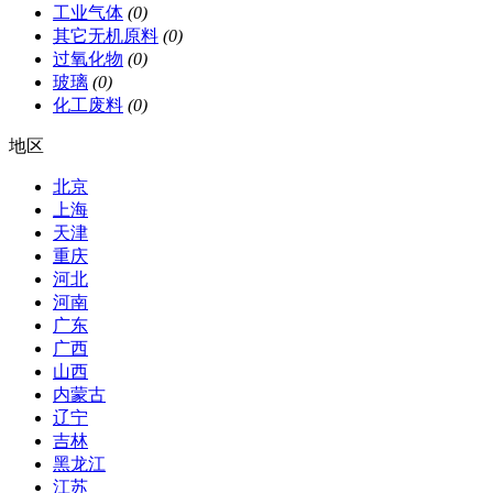
工业气体
(0)
其它无机原料
(0)
过氧化物
(0)
玻璃
(0)
化工废料
(0)
地区
北京
上海
天津
重庆
河北
河南
广东
广西
山西
内蒙古
辽宁
吉林
黑龙江
江苏