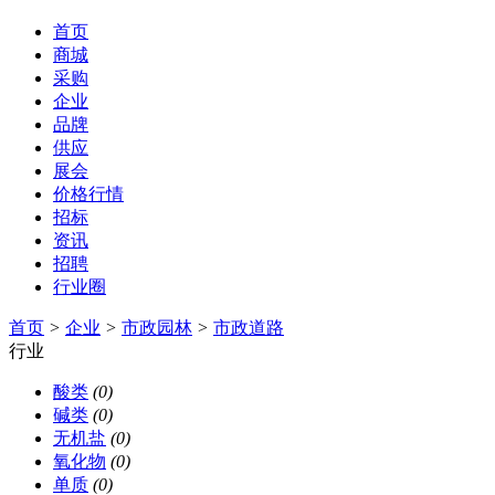
首页
商城
采购
企业
品牌
供应
展会
价格行情
招标
资讯
招聘
行业圈
首页
>
企业
>
市政园林
>
市政道路
行业
酸类
(0)
碱类
(0)
无机盐
(0)
氧化物
(0)
单质
(0)