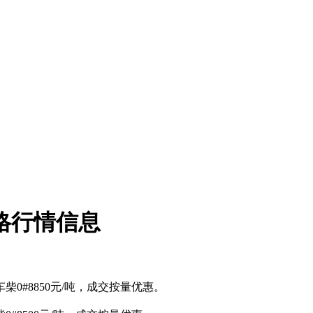
价格行情信息
柴0#8850
元/吨
，成交按量优惠。