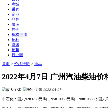
商城
采购
企业
品牌
供应
展会
价格行情
招标
资讯
招聘
行业圈
首页
>
价格行情
>
油品
2022年4月7日 广州汽油柴油
2022-04-07
中石化：
国六92#9750
元
/吨
，95#10050
元/吨
，
98#10550
；
国六车