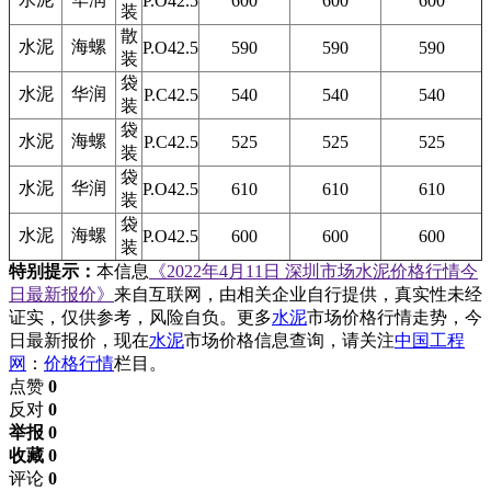
P.O42.5
600
600
600
装
散
水泥
海螺
P.O42.5
590
590
590
装
袋
水泥
华润
P.C42.5
540
540
540
装
袋
水泥
海螺
P.C42.5
525
525
525
装
袋
水泥
华润
P.O42.5
610
610
610
装
袋
水泥
海螺
P.O42.5
600
600
600
装
特别提示：
本信息
《2022年4月11日 深圳市场水泥价格行情今
日最新报价》
来自互联网，由相关企业自行提供，真实性未经
证实，仅供参考，风险自负。更多
水泥
市场价格行情走势，今
日最新报价，现在
水泥
市场价格信息查询，请关注
中国工程
网
：
价格行情
栏目。
点赞
0
反对
0
举报 0
收藏 0
评论
0