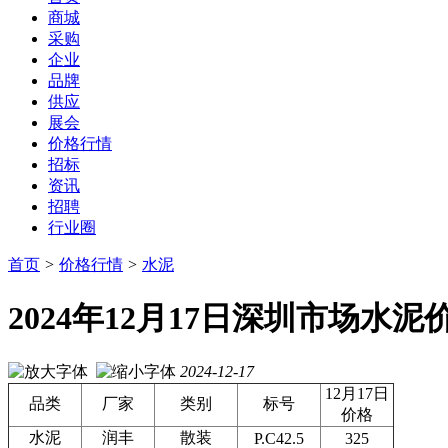
商城
采购
企业
品牌
供应
展会
价格行情
招标
资讯
招聘
行业圈
首页
>
价格行情
>
水泥
2024年12月17日深圳市场水
2024-12-17
12月17日
品类
厂家
类别
标号
价格
水泥
润丰
散装
P.C42.5
325