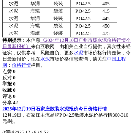
水泥
华润
袋装
P.O42.5
405
水泥
海螺
袋装
P.O42.5
415
水泥
华润
袋装
P.O42.5
445
水泥
海螺
袋装
P.O42.5
450
水泥
海螺
袋装
P.O42.5
475
特别提示：
本信息
《2024年12月10日广州市场水泥价格行情今
日最新报价》
来自互联网，由相关企业自行提供，真实性未经
证实，仅供参考，风险自负。更多
水泥
市场价格行情走势，今
日最新报价，现在
水泥
市场价格信息查询，请关注
中国工程
网
：
价格行情
栏目。
点赞
0
反对
0
举报 0
收藏 0
评论
0
分享
42
2025年12月19日石家庄散装水泥报价今日价格行情
12月19日，石家庄主流品牌P.O42.5散装水泥价格行情300-310
元/吨。
0评论
2025-12-19 10:52