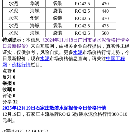
水泥
华润
袋装
P.O42.5
430
水泥
海螺
袋装
P.O42.5
440
水泥
华润
袋装
P.O42.5
470
水泥
海螺
袋装
P.O42.5
475
水泥
海螺
袋装
P.O42.5
500
特别提示：
本信息
《2024年11月18日广州市场水泥价格行情今
日最新报价》
来自互联网，由相关企业自行提供，真实性未经
证实，仅供参考，风险自负。更多
水泥
市场价格行情走势，今
日最新报价，现在
水泥
市场价格信息查询，请关注
中国工程
网
：
价格行情
栏目。
点赞
0
反对
0
举报 0
收藏 0
评论
0
分享
32
2025年12月19日石家庄散装水泥报价今日价格行情
12月19日，石家庄主流品牌P.O42.5散装水泥价格行情300-310
元/吨。
0评论
2025-12-19 10:52