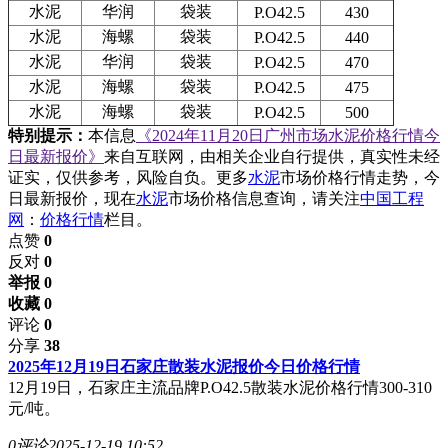
水泥
华润
袋装
P.O42.5
430
水泥
海螺
袋装
P.O42.5
440
水泥
华润
袋装
P.O42.5
470
水泥
海螺
袋装
P.O42.5
475
水泥
海螺
袋装
P.O42.5
500
特别提示：
本信息
《2024年11月20日广州市场水泥价格行情今
日最新报价》
来自互联网，由相关企业自行提供，真实性未经
证实，仅供参考，风险自负。更多
水泥
市场价格行情走势，今
日最新报价，现在
水泥
市场价格信息查询，请关注
中国工程
网
：
价格行情
栏目。
点赞
0
反对
0
举报 0
收藏 0
评论
0
分享
38
2025年12月19日石家庄散装水泥报价今日价格行情
12月19日，石家庄主流品牌P.O42.5散装水泥价格行情300-310
元/吨。
0评论
2025-12-19 10:52