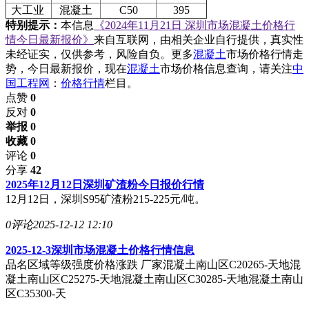
大工业
混凝土
C50
395
特别提示：
本信息
《2024年11月21日 深圳市场混凝土价格行
情今日最新报价》
来自互联网，由相关企业自行提供，真实性
未经证实，仅供参考，风险自负。更多
混凝土
市场价格行情走
势，今日最新报价，现在
混凝土
市场价格信息查询，请关注
中
国工程网
：
价格行情
栏目。
点赞
0
反对
0
举报 0
收藏 0
评论
0
分享
42
2025年12月12日深圳矿渣粉今日报价行情
12月12日，深圳S95矿渣粉215-225元/吨。
0评论
2025-12-12 12:10
2025-12-3深圳市场混凝土价格行情信息
品名区域等级强度价格涨跌 厂家混凝土南山区C20265-天地混
凝土南山区C25275-天地混凝土南山区C30285-天地混凝土南山
区C35300-天