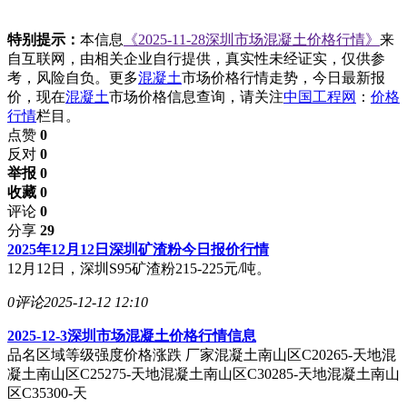
特别提示：
本信息
《2025-11-28深圳市场混凝土价格行情》
来
自互联网，由相关企业自行提供，真实性未经证实，仅供参
考，风险自负。更多
混凝土
市场价格行情走势，今日最新报
价，现在
混凝土
市场价格信息查询，请关注
中国工程网
：
价格
行情
栏目。
点赞
0
反对
0
举报 0
收藏 0
评论
0
分享
29
2025年12月12日深圳矿渣粉今日报价行情
12月12日，深圳S95矿渣粉215-225元/吨。
0评论
2025-12-12 12:10
2025-12-3深圳市场混凝土价格行情信息
品名区域等级强度价格涨跌 厂家混凝土南山区C20265-天地混
凝土南山区C25275-天地混凝土南山区C30285-天地混凝土南山
区C35300-天