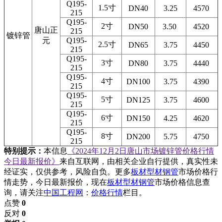
Q195-
1.5寸
DN40
3.25
4570
215
Q195-
2寸
DN50
3.50
4520
唐山正
215
镀锌管
元
Q195-
2.5寸
DN65
3.75
4450
215
Q195-
3寸
DN80
3.75
4440
215
Q195-
4寸
DN100
3.75
4390
215
Q195-
5寸
DN125
3.75
4600
215
Q195-
6寸
DN150
4.25
4620
215
Q195-
8寸
DN200
5.75
4750
215
特别提示：
本信息
《2024年12月2日唐山市场镀锌管价格行情
今日最新报价》
来自互联网，由相关企业自行提供，真实性未
经证实，仅供参考，风险自负。更多
板材型材钢管
市场价格行
情走势，今日最新报价，现在
板材型材钢管
市场价格信息查
询，请关注
中国工程网
：
价格行情
栏目。
点赞
0
反对
0