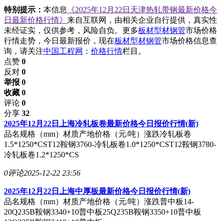
特别提示：
本信息
《2025年12月22日天津热轧带钢最新价格今
日最新价格行情》
来自互联网，由相关企业自行提供，真实性
未经证实，仅供参考，风险自负。更多
板材型材钢管
市场价格
行情走势，今日最新报价，现在
板材型材钢管
市场价格信息查
询，请关注
中国工程网
：
价格行情
栏目。
点赞
0
反对
0
举报 0
收藏 0
评论
0
分享
32
2025年12月22日上海冷轧板卷最新价格今日报价行情(新)
品名规格（mm）材质产地价格（元/吨）涨跌冷轧板卷
1.5*1250*CST12鞍钢3760-冷轧板卷1.0*1250*CST12鞍钢3780-
冷轧板卷1.2*1250*CS
0评论
2025-12-22 23:56
2025年12月22日上海中厚板最新价格今日报价行情(新)
品名规格（mm）材质产地价格（元/吨）涨跌普中板14-
20Q235B鞍钢3340+10普中板25Q235B鞍钢3350+10普中板