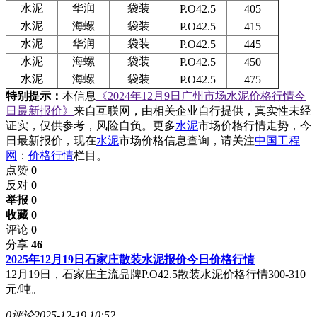
水泥
华润
袋装
P.O42.5
405
水泥
海螺
袋装
P.O42.5
415
水泥
华润
袋装
P.O42.5
445
水泥
海螺
袋装
P.O42.5
450
水泥
海螺
袋装
P.O42.5
475
特别提示：
本信息
《2024年12月9日广州市场水泥价格行情今
日最新报价》
来自互联网，由相关企业自行提供，真实性未经
证实，仅供参考，风险自负。更多
水泥
市场价格行情走势，今
日最新报价，现在
水泥
市场价格信息查询，请关注
中国工程
网
：
价格行情
栏目。
点赞
0
反对
0
举报 0
收藏 0
评论
0
分享
46
2025年12月19日石家庄散装水泥报价今日价格行情
12月19日，石家庄主流品牌P.O42.5散装水泥价格行情300-310
元/吨。
0评论
2025-12-19 10:52