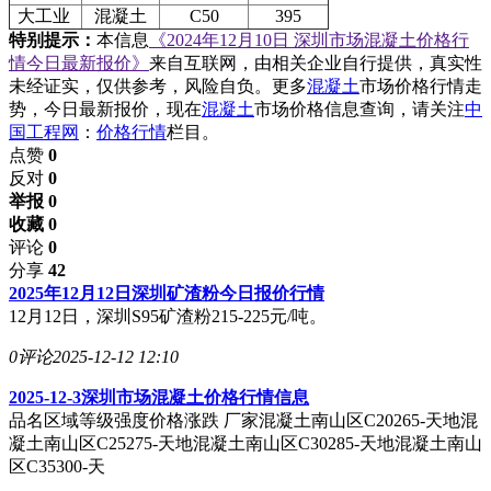
大工业
混凝土
C50
395
特别提示：
本信息
《2024年12月10日 深圳市场混凝土价格行
情今日最新报价》
来自互联网，由相关企业自行提供，真实性
未经证实，仅供参考，风险自负。更多
混凝土
市场价格行情走
势，今日最新报价，现在
混凝土
市场价格信息查询，请关注
中
国工程网
：
价格行情
栏目。
点赞
0
反对
0
举报 0
收藏 0
评论
0
分享
42
2025年12月12日深圳矿渣粉今日报价行情
12月12日，深圳S95矿渣粉215-225元/吨。
0评论
2025-12-12 12:10
2025-12-3深圳市场混凝土价格行情信息
品名区域等级强度价格涨跌 厂家混凝土南山区C20265-天地混
凝土南山区C25275-天地混凝土南山区C30285-天地混凝土南山
区C35300-天