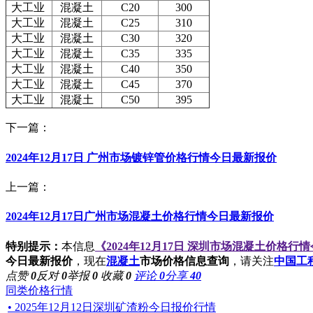
大工业
混凝土
C20
300
大工业
混凝土
C25
310
大工业
混凝土
C30
320
大工业
混凝土
C35
335
大工业
混凝土
C40
350
大工业
混凝土
C45
370
大工业
混凝土
C50
395
下一篇：
2024年12月17日 广州市场镀锌管价格行情今日最新报价
上一篇：
2024年12月17日广州市场混凝土价格行情今日最新报价
特别提示：
本信息
《2024年12月17日 深圳市场混凝土价格行
今日最新报价
，现在
混凝土
市场价格信息查询
，请关注
中国工
点赞
0
反对
0
举报
0
收藏
0
评论
0
分享
40
同类价格行情
• 2025年12月12日深圳矿渣粉今日报价行情