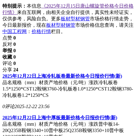
特别提示：
本信息
《2025年12月15日唐山螺旋管价格今日价格
行情》
来自互联网，由相关企业自行提供，真实性未经证实，
仅供参考，风险自负。更多
板材型材钢管
市场价格行情走势，
今日最新报价，现在
板材型材钢管
市场价格信息查询，请关注
中国工程网
：
价格行情
栏目。
点赞
0
反对
0
举报 0
收藏 0
评论
0
分享
24
2025年12月22日上海冷轧板卷最新价格今日报价行情(新)
品名规格（mm）材质产地价格（元/吨）涨跌冷轧板卷
1.5*1250*CST12鞍钢3760-冷轧板卷1.0*1250*CST12鞍钢3780-
冷轧板卷1.2*1250*CS
0评论
2025-12-22 23:56
2025年12月22日上海中厚板最新价格今日报价行情(新)
品名规格（mm）材质产地价格（元/吨）涨跌普中板14-
20Q235B鞍钢3340+10普中板25Q235B鞍钢3350+10普中板