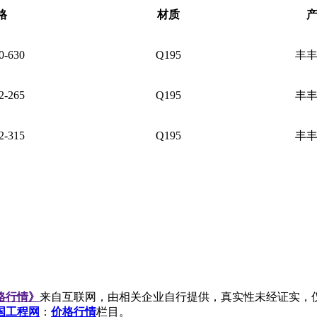
格
材质
0-630
Q195
丰
2-265
Q195
丰
2-315
Q195
丰
价格行情》
来自互联网，由相关企业自行提供，真实性未经证实，
国工程网
：
价格行情
栏目。