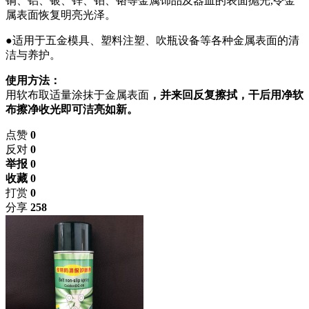
铜、铝、银、锌、铂、铬等金属饰品及器皿的表面抛光
,
令金
属表面恢复明亮光泽。
●适用于五金模具、塑料注塑、吹瓶设备等各种金属表面的清
洁与养护。
使用方法：
用软布取适量涂抹于金属表面
，并来回
反复
擦拭
，
干后用净软
布擦净收光即可洁亮如新。
点赞
0
反对
0
举报 0
收藏 0
打赏
0
分享
258