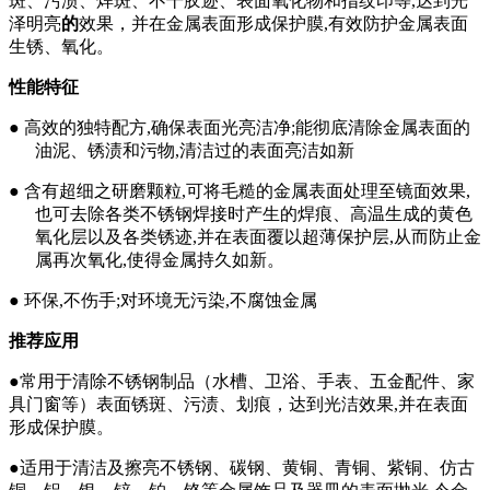
斑、污渍、
焊
斑、
不干胶迹
、
表面氧化
物
和指纹印
等,达到光
泽明亮
的
效果，并在金属表面形成保护膜
,
有效防护金属表面
生锈、氧化。
性能特征
● 高效的独特配方,确保表面光亮洁净;能彻底清除金属表面的
油泥、锈渍和污物,清洁过的表面亮洁如新
●
含有超细之研磨颗粒
,
可将毛糙的金属表面处理至镜面效果
,
也可去
除各类不锈钢焊接时产生的焊痕、高温生成的黄色
氧化层以及各类锈迹
,
并在表面覆以超薄保护层
,
从而防止金
属再次氧化
,
使得金属持久如新。
●
环保
,
不伤手
;
对环境无污染
,
不腐蚀金属
推荐应用
●常用于清除不锈钢制品（水槽、卫浴、手表、五金配件、家
具门窗等）
表面锈斑、污渍、划痕，达到光洁效果
,并在表面
形成保护膜。
●
适用于清洁及擦亮不锈钢、碳钢、黄铜、青铜、紫铜、仿古