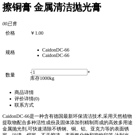
擦铜膏 金属清洁抛光膏
0
0已售
价格
￥
1.00
CaidonDC-66
规格
CaidonDC-66
-
+
数量
库存
1000
kg
商品详情
评价详情(0)
联系方式
CaidonDC-66
是一种含有德国最新环保清洁技术
,
采用天然植物
提取物配合多种
活性成份
及固体
添加剂
精制而
成
的高效
多用途
金属抛光剂
,
可快速清除不锈钢、铜、铝、亚克力等的
表面锈