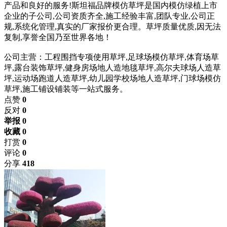
产品和良好的服务!斯坦福品牌模仿草坪是国内模仿绿植上市
企业的子公司,公司资质齐全,施工经验丰富,团队专业,公司正
规,系统化管理,真实的厂家报价更合理。草坪质量优质,因无法
复制,享誉全国乃至世界各地！
公司主营：工程围挡专项使用草坪,足球场模仿草坪,体育场草
坪,露台装饰草坪,健身房场地人造地毯草坪,高尔夫球场人造草
坪,运动场跑道人造草坪,幼儿园学校场地人造草坪,门球场模仿
草坪,施工铺设铺装等一站式服务。
点赞
0
反对
0
举报 0
收藏 0
打赏
0
评论
0
分享
418