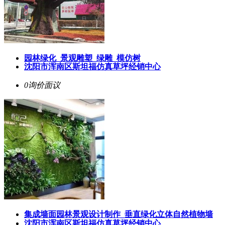
园林绿化_景观雕塑_绿雕_模仿树
沈阳市浑南区斯坦福仿真草坪经销中心
0询价
面议
集成墙面园林景观设计制作_垂直绿化立体自然植物墙
沈阳市浑南区斯坦福仿真草坪经销中心