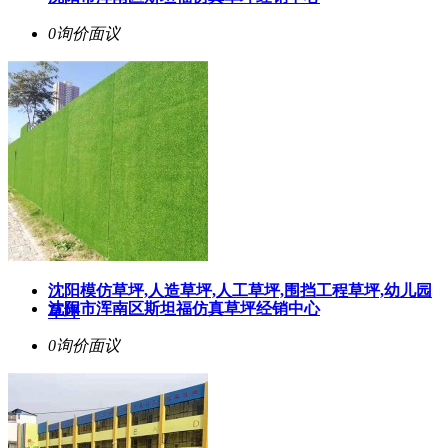
0询价
面议
沈阳模仿草坪,人造草坪,人工草坪,围挡工程草坪,幼儿园
沈阳市浑南区斯坦福仿真草坪经销中心
草坪
0询价
面议