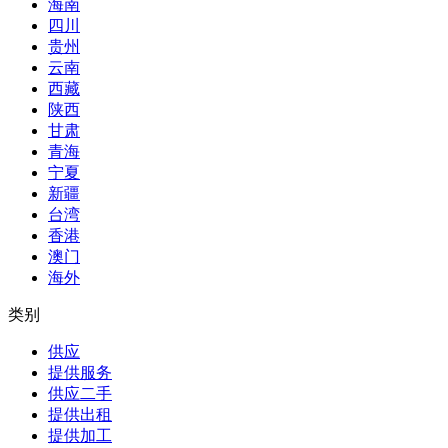
海南
四川
贵州
云南
西藏
陕西
甘肃
青海
宁夏
新疆
台湾
香港
澳门
海外
类别
供应
提供服务
供应二手
提供出租
提供加工