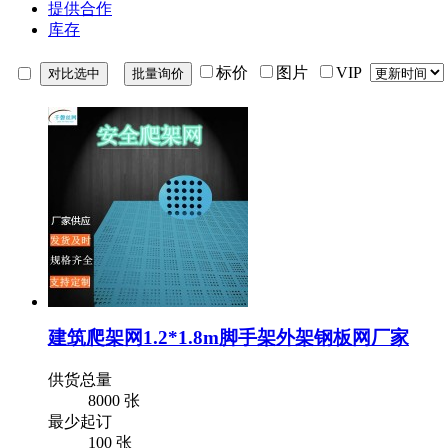
提供合作
库存
标价
图片
VIP
建筑爬架网1.2*1.8m脚手架外架钢板网厂家
供货总量
8000 张
最少起订
100 张