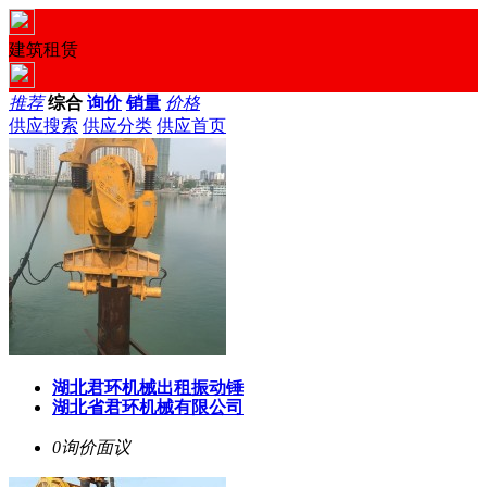
建筑租赁
推荐
综合
询价
销量
价格
供应搜索
供应分类
供应首页
湖北君环机械出租振动锤
湖北省君环机械有限公司
0询价
面议