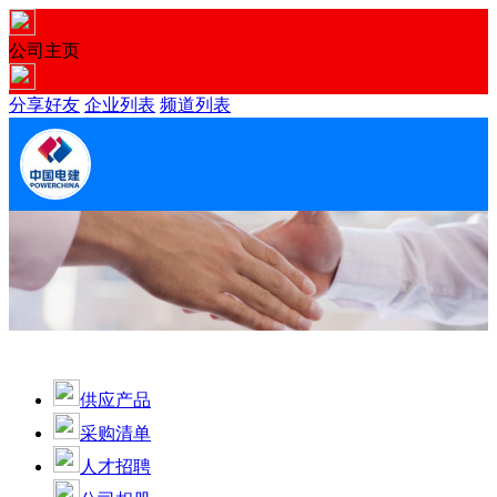
公司主页
分享好友
企业列表
频道列表
中国电建集团贵阳勘测设计研究院有限公司城建
设计院
普通会员
供应产品
采购清单
人才招聘