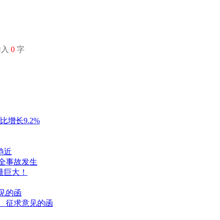
输入
0
字
比增长9.2%
趋近
全事故发生
量巨大！
见的函
 征求意见的函