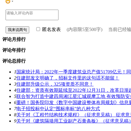
匿名发表
(内容限5至500字) 当前已经
评论月排行
评论年排行
评论总排行
1
国家统计局：2022年一季度建筑业总产值51709亿元！同
2
住建部发文明确了，招标文件里的这句话不能留！
3
住建部升级公示，325项资质不同意！
4
住建部：资质有效期延续至2022年12月31日，改革日渐
5
联合智为打造中建四局湘江星汇城观摩工地 有效预防安
6
重磅！国务院印发《数字中国建设整体布局规划》信息
7
电子招投标中认定“围标串标”的八种方式
8
关于对《工程竹结构技术规程》（征求意见稿） 征求意
9
关于对《建筑隔墙用工业副产石膏条板》（征求意见稿）