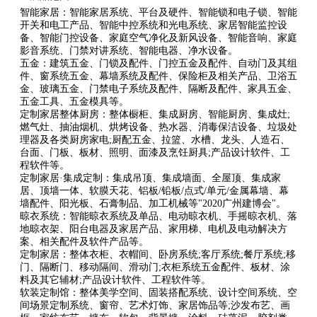
智能家居：智能家居系统、平台及硬件、智能锁和电子锁、智能
开关和电工产品、智能中控系统和光电系统、家居智能监控设
备、智能门控设备、家庭空气净化及新风设备、智能音响、家庭
影音系统、门禁对讲系统、智能电器、净水设备。
五金：建筑五金、门锁及配件、门控五金及配件、自动门及其组
件、窗系统五金、幕墙系统及配件、保险柜及相关产品、卫浴五
金、玻璃五金、门禁电子系统及配件、隔断及配件、家具五金、
五金工具、五金模具等。
定制家居整体厨房：整体橱柜、集成厨房、智能厨房、集成灶;
燃气灶、抽油烟机、烘烤设备、热水器、消毒保洁设备、垃圾处
理器及各类厨房家电;厨配五金、拉篮、水槽、龙头、人造石、
台面、门板、板材、照明、面漆及烹饪厨具;产品设计软件、工
程软件等。
定制家居·集成定制：集成吊顶、集成墙面、全屋顶、集成家
居、顶墙一体、软膜天花、铝板/铅板/点式/单元/金属幕墙、幕
墙配件、阳光板、石膏制品、加工机械等"2020广州建博会"。
晾衣系统：智能晾衣系统及单品、电动晾衣机、手摇晾衣机、落
地晾衣架、阳台电器及家居产品、家用梯、电机及电动解决方
案、相关配件及软件产品等。
定制家居：整体衣柜、衣帽间、卧房系统;客厅系统;餐厅系统;移
门、隔断门、移动隔间、滑动门;衣柜系统五金配件、板材、涂
料及其它辅材;产品设计软件、工程软件等。
软装定制馆：整体美学空间、固装搭配系统、设计空间系统、空
间场景定制系统、窗帘、艺术灯饰、家居饰品等;沙发布艺、画