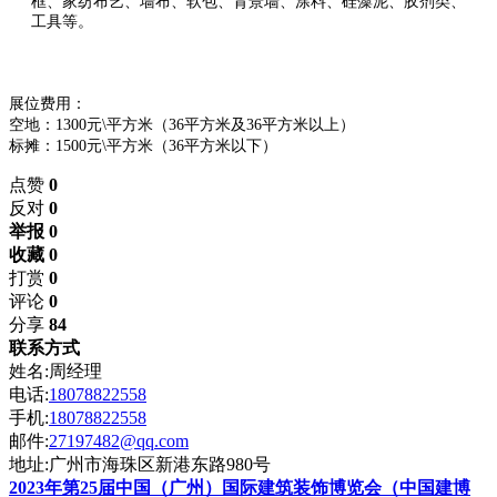
框、家纺布艺、墙布、软包、背景墙、涂料、硅藻泥、胶剂类、
工具等。
展位费用：
空地：1300元\平方米（36平方米及36平方米以上）
标摊：1500元\平方米（36平方米以下）
点赞
0
反对
0
举报 0
收藏 0
打赏
0
评论
0
分享
84
联系方式
姓名:周经理
电话:
18078822558
手机:
18078822558
邮件:
27197482@qq.com
地址:广州市海珠区新港东路980号
2023年第25届中国（广州）国际建筑装饰博览会（中国建博