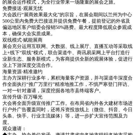
的展会运作模式，为全行业带来一场隆重的展会之旅。
免费接送·观展无忧
大会践行“展商效果最大化”的宗旨，在展会期间以兰州为中心
500公里内免费大巴接送并提供免费午餐，提前登记的外省及
偏远地区客户组委会报销50%路费。最大程度降低观众参观成
本，确保大会实质成果。
双线模式·赋能展商
展会充分运用互联网、大数据、线上展厅、直播互动等采取线
上+线下“双线”模式，联合渠道牛、商讯易采网上平台打造行
业新生态、服务新模式，为客商提供全新的观展体验，促进行
业上下游深度交流合作。
海量资源·精准邀约
主办方深耕行业多年，累积海量客户资源，并与渠道牛深度合
作全面执行“推广万里行”精准地推工作，不惧严寒登门拜访、
一对一针对邀请，深度挖掘各地市县终端客户。
宣传升级·百万曝光
大会将全面升级宣传推广工作。在布局省内外各大建材市场进
行户外广告覆盖同时，还将斥资投放线上（微信、抖音、今日
头条、快手、行业主流媒体）等，进一步扩大宣传范围及力
度。
观众邀请：
◆主办、协办单位发函、邀请甘肃省内各地市组织各地市采购