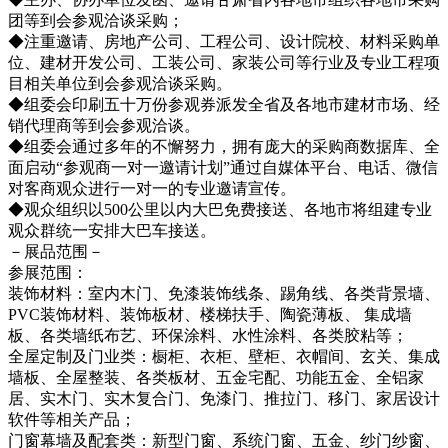
团等到会参观洽谈采购；
◆注重邀请、房地产公司、工程公司、设计院校、材料采购单
位、建材开发公司、工装公司、家装公司等行业及专业工程项
目相关单位到会参观洽谈采购。
◆组委会印刷五十万份参观券派发全省及各地市建材市场、经
销代理商等到会参观洽谈。
◆组委会通过多年的不懈努力，拥有庞大的采购商数据库、全
面启动“参观商一对一邀请计划”通过自媒体平台、电话、微信
对客商观众进行一对一的专业邀请宣传。
◆观众组织以500公里以内大巴免费接送、各地市将组建专业
观众群统一安排大巴车接送。
－展品范围－
参展范围：
装饰材料：室内木门、免漆装饰线条、踢角线、各类背景墙、
PVC装饰材料、装饰板材、楼梯扶手、陶瓷薄板、 集成墙
板、各类墙纸布艺、环保涂料、水性涂料、各类胶粘等；
全屋定制及门业类：橱柜、衣柜、壁柜、衣帽间、玄关、集成
墙板、全屋整装、各类板材、五金宅配、功能五金、全铝家
居、实木门、实木复合门、免漆门、推拉门、移门、家居设计
软件等相关产品；
门窗幕墙及配套类：新型门窗、系统门窗、五金、纱门纱窗、