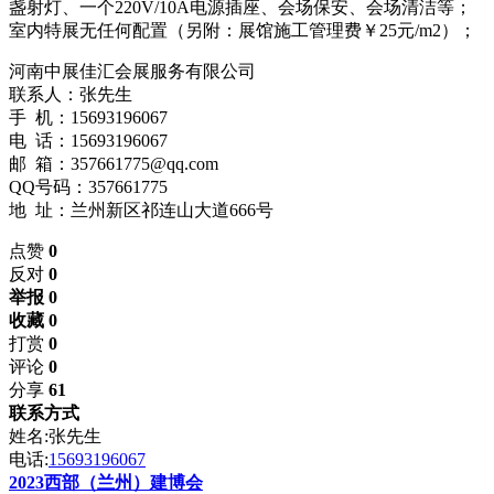
盏射灯、一个220V/10A电源插座、会场保安、会场清洁等；
室内特展无任何配置（另附：展馆施工管理费￥25元/m2）；
河南中展佳汇会展服务有限公司
联系人：张先生
手 机：15693196067
电 话：15693196067
邮 箱：357661775@qq.com
QQ号码：357661775
地 址：兰州新区祁连山大道666号
点赞
0
反对
0
举报 0
收藏 0
打赏
0
评论
0
分享
61
联系方式
姓名:张先生
电话:
15693196067
2023西部（兰州）建博会