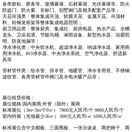
各类胶粘、胶条等、玻璃幕墙、石材幕墙、光伏幕墙等。防火
防盗门、防火窗、非标门、别墅铜门及相关配套产品等；
天花吊顶类：整体集成吊顶、软膜天花、金属天花、吊顶材
料、轻钢龙骨架等整体集成电器照明；
厨卫用品类：整体厨房、集成灶、厨房电器、热水产品、水槽
龙头、卫浴花洒、节能马桶、淋雨设备、新型热水器、浴霸照
明、防臭地漏等；
净水净化类：中央软水机、超滤净水器、纳滤净水器、家用商
用净水机、RO净水器、中央净水系统、空气净化器、舒适新
风等
管材管件类：给水管、排水管、地暖管、净水专用管、不锈钢
波纹管、各类管材管件阀门及水电水暖产品等；
展位租赁价格：
展位规格 国内展商 外资（国外）展商
标准展位（3m×3m/个9㎡） 7800元人民币/个 9800人民币/个
室内特展（光地最少36㎡） 800元人民币/㎡ 1000人民币/㎡
标准展位含中文楣板、三面围板、一张洽谈桌、两把椅子、两