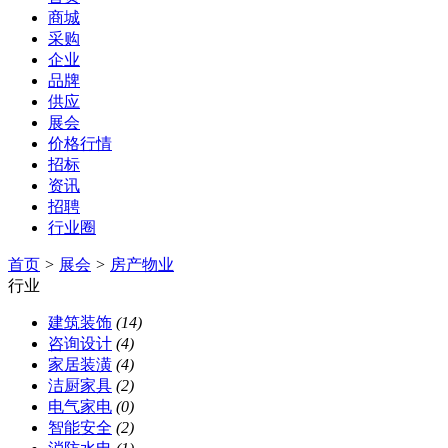
商城
采购
企业
品牌
供应
展会
价格行情
招标
资讯
招聘
行业圈
首页
>
展会
>
房产物业
行业
建筑装饰
(14)
咨询设计
(4)
家居装潢
(4)
洁厨家具
(2)
电气家电
(0)
智能安全
(2)