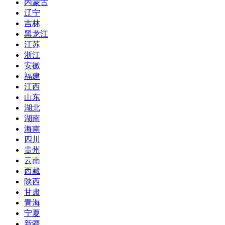
内蒙古
辽宁
吉林
黑龙江
江苏
浙江
安徽
福建
江西
山东
湖北
湖南
海南
四川
贵州
云南
西藏
陕西
甘肃
青海
宁夏
新疆