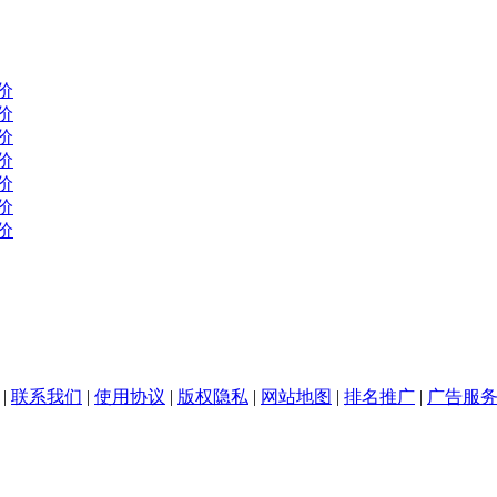
价
价
价
价
价
价
价
|
联系我们
|
使用协议
|
版权隐私
|
网站地图
|
排名推广
|
广告服