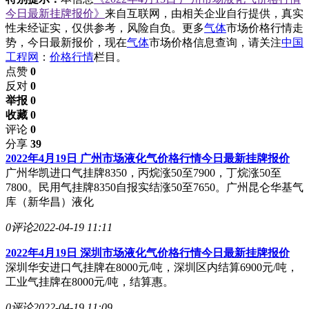
今日最新挂牌报价》
来自互联网，由相关企业自行提供，真实
性未经证实，仅供参考，风险自负。更多
气体
市场价格行情走
势，今日最新报价，现在
气体
市场价格信息查询，请关注
中国
工程网
：
价格行情
栏目。
点赞
0
反对
0
举报 0
收藏 0
评论
0
分享
39
2022年4月19日 广州市场液化气价格行情今日最新挂牌报价
广州华凯进口气挂牌8350，丙烷涨50至7900，丁烷涨50至
7800。民用气挂牌8350自报实结涨50至7650。广州昆仑华基气
库（新华昌）液化
0评论
2022-04-19 11:11
2022年4月19日 深圳市场液化气价格行情今日最新挂牌报价
深圳华安进口气挂牌在8000元/吨，深圳区内结算6900元/吨，
工业气挂牌在8000元/吨，结算惠。
0评论
2022-04-19 11:09