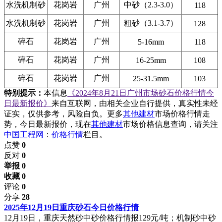
水洗机制砂
花岗岩
广州
中砂（2.3-3.0）
118
水洗机制砂
花岗岩
广州
粗砂（3.1-3.7）
128
碎石
花岗岩
广州
5-16mm
118
碎石
花岗岩
广州
16-25mm
108
碎石
花岗岩
广州
25-31.5mm
103
特别提示：
本信息
《2024年8月21日广州市场砂石价格行情今
日最新报价》
来自互联网，由相关企业自行提供，真实性未经
证实，仅供参考，风险自负。更多
其他建材
市场价格行情走
势，今日最新报价，现在
其他建材
市场价格信息查询，请关注
中国工程网
：
价格行情
栏目。
点赞
0
反对
0
举报 0
收藏 0
评论
0
分享
28
2025年12月19日重庆砂石今日价格行情
12月19日，重庆天然砂中砂价格行情报129元/吨；机制砂中砂