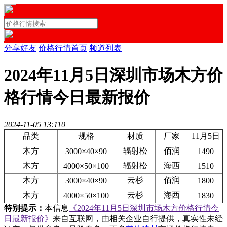
分享好友
价格行情首页
频道列表
2024年11月5日深圳市场木方价
格行情今日最新报价
2024-11-05 13:11
0
品类
规格
材质
厂家
11月5日
木方
辐射松
佰润
3000×40×90
1490
木方
辐射松
海西
4000×50×100
1510
木方
云杉
佰润
3000×40×90
1800
木方
云杉
海西
4000×50×100
1830
特别提示：
本信息
《2024年11月5日深圳市场木方价格行情今
日最新报价》
来自互联网，由相关企业自行提供，真实性未经