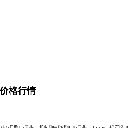
砂石价格行情
7日跌1-2元/吨，机制砂中砂报80-82元/吨，16-25mm碎石报88