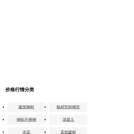
价格行情分类
建筑钢材
板材型材钢管
铜铝不锈钢
混凝土
水泥
其他建材