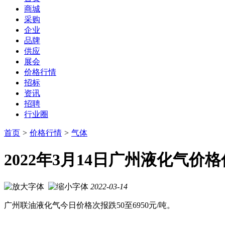
商城
采购
企业
品牌
供应
展会
价格行情
招标
资讯
招聘
行业圈
首页
>
价格行情
>
气体
2022年3月14日广州液化气价
2022-03-14
广州联油液化气今日价格次报跌50至6950元/吨。