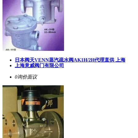
日本阀天VENN蒸汽疏水阀AK1H/2H代理直供 上海
上海意威阀门有限公司
0询价
面议