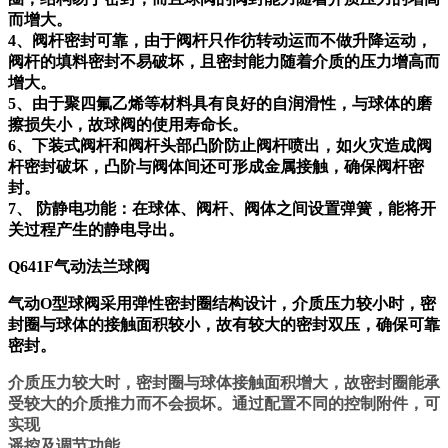
而增大。
4、阀杆密封可靠，由于阀杆只作彷转动运而不做升降运动，
阀杆的填料密封不易破坏，且密封能力随着介质的压力增高而
增大。
5、由于聚四氟乙烯等材料具有良好的自润滑性，与球体的磨
擦损失小，故球阀的使用寿命长。
6、下装式阀杆和阀杆头部凸阶防止阀杆喷出，如火灾造成阀
杆密封破坏，凸阶与阀体间还可形成金属接触，确保阀杆密
封。
7、 防静电功能：在球体、阀杆、阀体之间设置弹簧，能将开
关过程产生的静电导出。
Q641F气动法兰球阀
气动O型球阀采用弹性密封圈结构设计，介质压力较小时，密
封圈与球体的接触面积较小，故有较大的密封双压，确保可靠
密封。
介质压力较大时，密封圈与球体接触面积增大，故密封圈能承
受较大的介质推力而不会损坏。通过配置不同的控制附件，可
实现
遥控及调节功能。