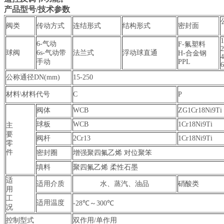
产品型号/技术参数
阀类
传动方式
连结形式
结构形式
密封面
1
6-气动
F-氟塑料
2
球阀
6s-气动带
法兰式
浮动球直通
H-合金钢
4
手动
PPL
6
公称通径DN(mm)
15-250
材料\材料代号
C
P
阀体
WCB
ZG1Cr18Ni9Ti
球板
WCB
1Cr18Ni9Ti
主
要
阀杆
2Cr13
1Cr18Ni9Ti
零
件
密封圈
增强聚四氟乙烯 对位聚笨
填料
聚四氟乙烯 柔性石墨
适
适用介质
水、蒸汽、油品
硝酸类
用
工
适用温度
-28℃～300℃
况
控制型式
双作用/单作用