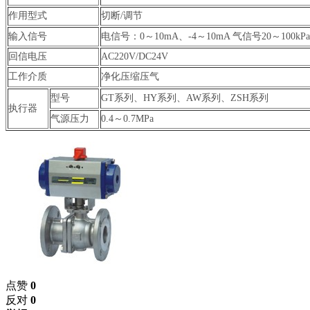
作用型式
切断/调节
输入信号
电信号：0～10mA、-4～10mA 气信号20～100kPa
回信电压
AC220V/DC24V
工作介质
净化压缩压气
型号
GT系列、HY系列、AW系列、ZSH系列
执行器
气源压力
0.4～0.7MPa
点赞
0
反对
0