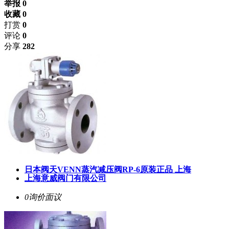
举报 0
收藏 0
打赏
0
评论
0
分享
282
日本阀天VENN蒸汽减压阀RP-6原装正品 上海
上海意威阀门有限公司
0询价
面议