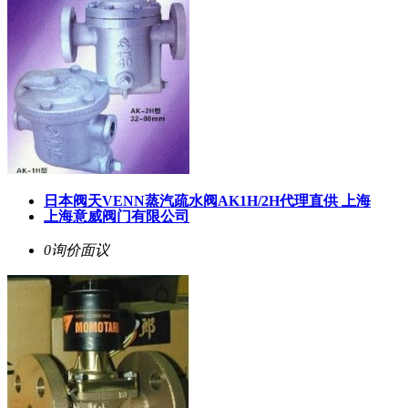
日本阀天VENN蒸汽疏水阀AK1H/2H代理直供 上海
上海意威阀门有限公司
0询价
面议