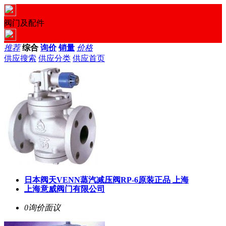
阀门及配件
推荐
综合
询价
销量
价格
供应搜索
供应分类
供应首页
日本阀天VENN蒸汽减压阀RP-6原装正品 上海
上海意威阀门有限公司
0询价
面议