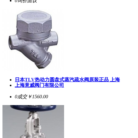
0询价
面议
日本TLV热动力圆盘式蒸汽疏水阀原装正品 上海
上海意威阀门有限公司
0成交
￥1560.00