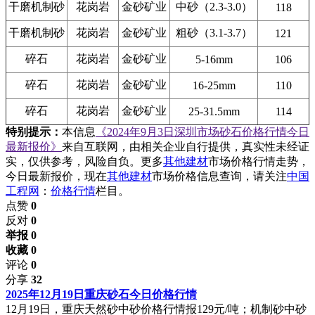
干磨机制砂
花岗岩
金砂矿业
中砂（2.3-3.0）
118
干磨机制砂
花岗岩
金砂矿业
粗砂（3.1-3.7）
121
碎石
花岗岩
金砂矿业
5-16mm
106
碎石
花岗岩
金砂矿业
16-25mm
110
碎石
花岗岩
金砂矿业
25-31.5mm
114
特别提示：
本信息
《2024年9月3日深圳市场砂石价格行情今日
最新报价》
来自互联网，由相关企业自行提供，真实性未经证
实，仅供参考，风险自负。更多
其他建材
市场价格行情走势，
今日最新报价，现在
其他建材
市场价格信息查询，请关注
中国
工程网
：
价格行情
栏目。
点赞
0
反对
0
举报 0
收藏 0
评论
0
分享
32
2025年12月19日重庆砂石今日价格行情
12月19日，重庆天然砂中砂价格行情报129元/吨；机制砂中砂