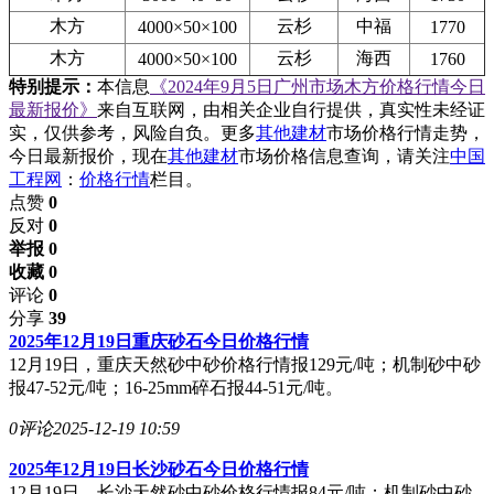
木方
云杉
中福
4000×50×100
1770
木方
云杉
海西
4000×50×100
1760
特别提示：
本信息
《2024年9月5日广州市场木方价格行情今日
最新报价》
来自互联网，由相关企业自行提供，真实性未经证
实，仅供参考，风险自负。更多
其他建材
市场价格行情走势，
今日最新报价，现在
其他建材
市场价格信息查询，请关注
中国
工程网
：
价格行情
栏目。
点赞
0
反对
0
举报 0
收藏 0
评论
0
分享
39
2025年12月19日重庆砂石今日价格行情
12月19日，重庆天然砂中砂价格行情报129元/吨；机制砂中砂
报47-52元/吨；16-25mm碎石报44-51元/吨。
0评论
2025-12-19 10:59
2025年12月19日长沙砂石今日价格行情
12月19日，长沙天然砂中砂价格行情报84元/吨；机制砂中砂