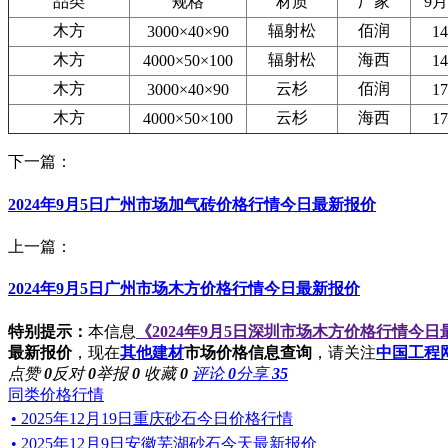
品类
规格
材质
厂家
9月
木方
辐射松
佰润
3000×40×90
14
木方
辐射松
海西
4000×50×100
14
木方
云杉
佰润
3000×40×90
17
木方
云杉
海西
4000×50×100
17
下一篇：
2024年9月5日广州市场加气砖价格行情今日最新报价
上一篇：
2024年9月5日广州市场木方价格行情今日最新报价
特别提示：
本信息
《2024年9月5日深圳市场木方价格行情今
最新报价
，现在
其他建材
市场价格信息查询
，请关注
中国工程
点赞
0
反对
0
举报
0
收藏
0
评论
0
分享
35
同类价格行情
• 2025年12月19日重庆砂石今日价格行情
• 2025年12月9日安徽芜湖砂石今天最新报价