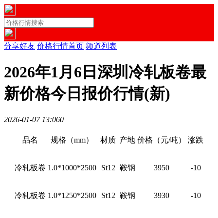
分享好友
价格行情首页
频道列表
2026年1月6日深圳冷轧板卷最
新价格今日报价行情(新)
2026-01-07 13:06
0
品名
规格（mm）
材质
产地
价格（元/吨）
涨跌
冷轧板卷
1.0*1000*2500
St12
鞍钢
3950
-10
冷轧板卷
1.0*1250*2500
St12
鞍钢
3930
-10