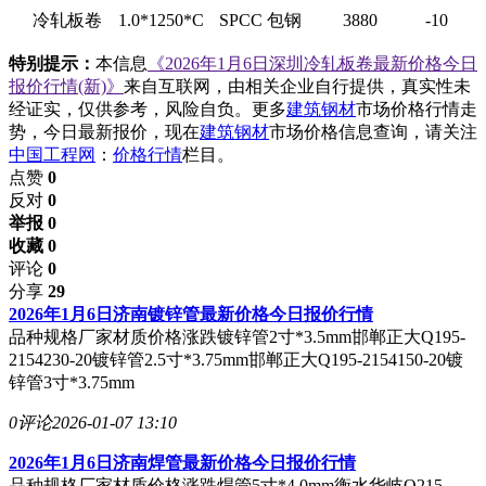
冷轧板卷
1.0*1250*C
SPCC
包钢
3880
-10
特别提示：
本信息
《2026年1月6日深圳冷轧板卷最新价格今日
报价行情(新)》
来自互联网，由相关企业自行提供，真实性未
经证实，仅供参考，风险自负。更多
建筑钢材
市场价格行情走
势，今日最新报价，现在
建筑钢材
市场价格信息查询，请关注
中国工程网
：
价格行情
栏目。
点赞
0
反对
0
举报 0
收藏 0
评论
0
分享
29
2026年1月6日济南镀锌管最新价格今日报价行情
品种规格厂家材质价格涨跌镀锌管2寸*3.5mm邯郸正大Q195-
2154230-20镀锌管2.5寸*3.75mm邯郸正大Q195-2154150-20镀
锌管3寸*3.75mm
0评论
2026-01-07 13:10
2026年1月6日济南焊管最新价格今日报价行情
品种规格厂家材质价格涨跌焊管5寸*4.0mm衡水华岐Q215-