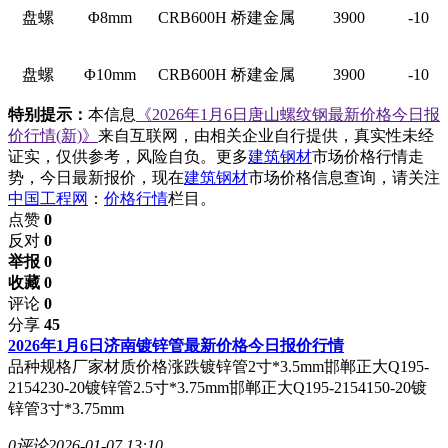
盘螺
Φ8mm
CRB600H
桥建金属
3900
-10
盘螺
Φ10mm
CRB600H
桥建金属
3900
-10
特别提示：
本信息
《2026年1月6日唐山螺纹钢最新价格今日报
价行情(新)》
来自互联网，由相关企业自行提供，真实性未经
证实，仅供参考，风险自负。更多
建筑钢材
市场价格行情走
势，今日最新报价，现在
建筑钢材
市场价格信息查询，请关注
中国工程网
：
价格行情
栏目。
点赞
0
反对
0
举报 0
收藏 0
评论
0
分享
45
2026年1月6日济南镀锌管最新价格今日报价行情
品种规格厂家材质价格涨跌镀锌管2寸*3.5mm邯郸正大Q195-
2154230-20镀锌管2.5寸*3.75mm邯郸正大Q195-2154150-20镀
锌管3寸*3.75mm
0评论
2026-01-07 13:10