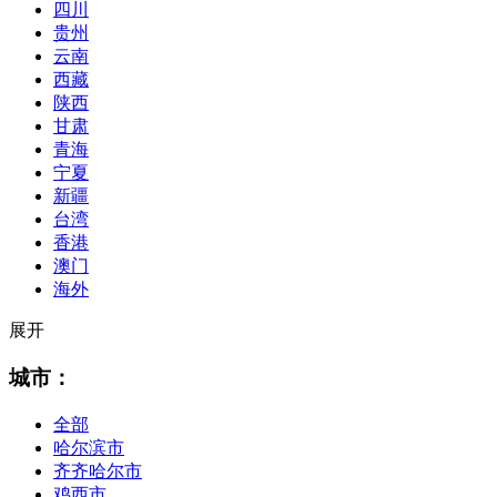
四川
贵州
云南
西藏
陕西
甘肃
青海
宁夏
新疆
台湾
香港
澳门
海外
展开
城市：
全部
哈尔滨市
齐齐哈尔市
鸡西市