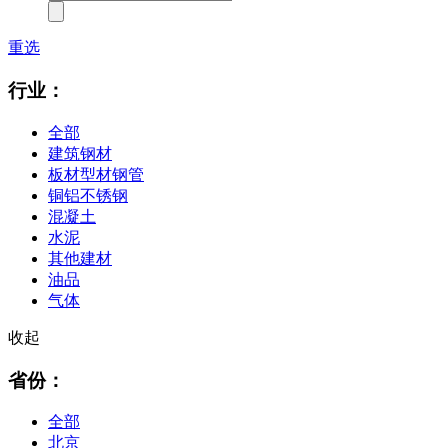
重选
行业：
全部
建筑钢材
板材型材钢管
铜铝不锈钢
混凝土
水泥
其他建材
油品
气体
收起
省份：
全部
北京